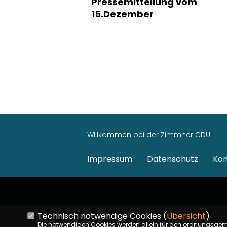
Pressemitteilung vom
15.Dezember
Willkommen bei der Zimmner CDU
Impressum
Datenschutz
Kon
Technisch notwendige Cookies (
Übersicht
)
©2026 CDU Kreisverband Darmstadt-Dieburg | 
Die notwendigen Cookies werden allein für den ordnungsge