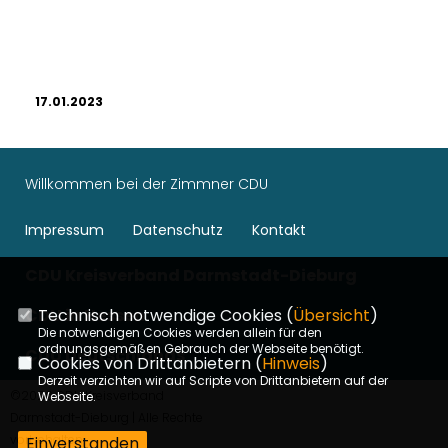
17.01.2023
Willkommen bei der Zimmner CDU
Impressum
Datenschutz
Kontakt
CDU Kreisverband Darmstadt-Dieburg
CDU in Hessen
Technisch notwendige Cookies (
Übersicht
)
Die notwendigen Cookies werden allein für den
ordnungsgemäßen Gebrauch der Webseite benötigt.
CDU Deutschlands
Cookies von Drittanbietern (
Hinweis
)
Derzeit verzichten wir auf Scripte von Drittanbietern auf der
©2026 CDU Kreisverband
Webseite.
Darmstadt-Dieburg | Alle Rechte
vorbehalten.
Einverstanden